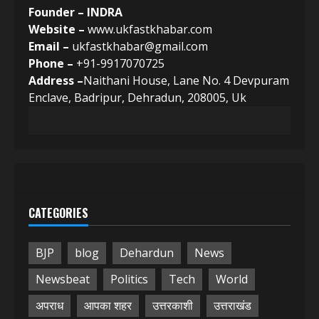
Founder – INDRA
Website –
www.ukfastkhabar.com
Email –
ukfastkhabar@gmail.com
Phone –
+91-9917070725
Address –
Naithani House, Lane No. 4 Devpuram
Enclave, Badripur, Dehradun, 208005, Uk
CATEGORIES
BJP
blog
Dehardun
News
Newsbeat
Politics
Tech
World
अपराध
आपका शहर
उत्तरकाशी
उत्तराखंड