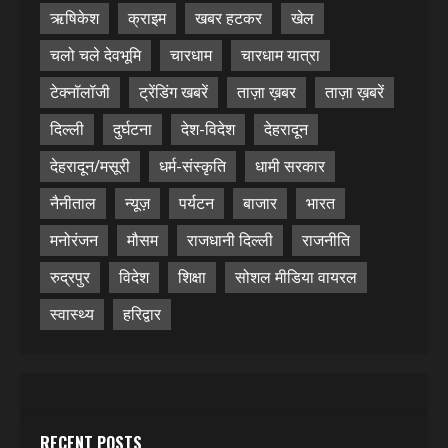
ऋषिकेश
क्राइम
खबर हटकर
खेल
चलो चले देवभूमि
चारधाम
चारधाम यात्रा
टेक्नॉलॉजी
ट्रेंडिंग खबरें
ताज़ा ख़बर
ताज़ा ख़बरें
दिल्ली
दुर्घटना
देश-विदेश
देहरादून
देहरादून/मसूरी
धर्म-संस्कृति
धामी सरकार
नैनीताल
न्यूज़
पर्यटन
बाजार
भारत
मनोरंजन
मौसम
राजधानी दिल्ली
राजनीति
रुद्रपुर
विदेश
शिक्षा
सोशल मीडिया वायरल
स्वास्थ्य
हरिद्वार
RECENT POSTS