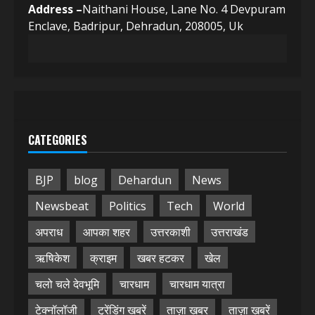
Address –
Naithani House, Lane No. 4 Devpuram
Enclave, Badripur, Dehradun, 208005, Uk
CATEGORIES
BJP
blog
Dehardun
News
Newsbeat
Politics
Tech
World
अपराध
आपका शहर
उत्तरकाशी
उत्तराखंड
ऋषिकेश
क्राइम
खबर हटकर
खेल
चलो चले देवभूमि
चारधाम
चारधाम यात्रा
टेक्नॉलॉजी
ट्रेंडिंग खबरें
ताज़ा ख़बर
ताज़ा ख़बरें