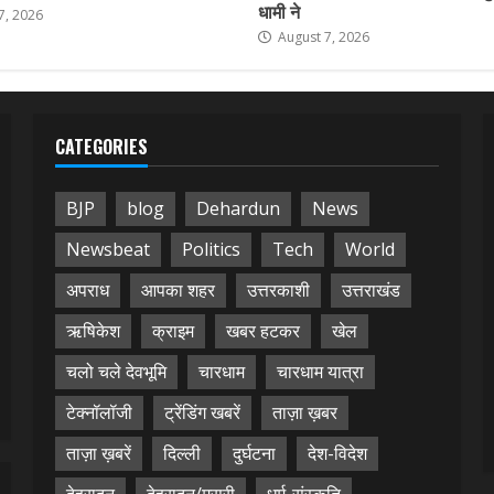
धामी ने
7, 2026
August 7, 2026
CATEGORIES
BJP
blog
Dehardun
News
Newsbeat
Politics
Tech
World
अपराध
आपका शहर
उत्तरकाशी
उत्तराखंड
ऋषिकेश
क्राइम
खबर हटकर
खेल
चलो चले देवभूमि
चारधाम
चारधाम यात्रा
टेक्नॉलॉजी
ट्रेंडिंग खबरें
ताज़ा ख़बर
ताज़ा ख़बरें
दिल्ली
दुर्घटना
देश-विदेश