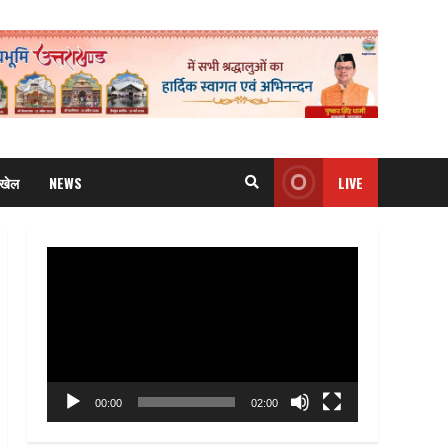
खेल
NEWS
LIVE
Video
Player
00:00
02:00