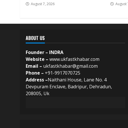
August 7, 2026
August 
ABOUT US
Founder – INDRA
Website –
www.ukfastkhabar.com
Email –
ukfastkhabar@gmail.com
Phone –
+91-9917070725
Address –
Naithani House, Lane No. 4
Devpuram Enclave, Badripur, Dehradun,
208005, Uk