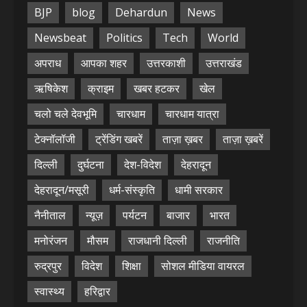
BJP
blog
Dehardun
News
Newsbeat
Politics
Tech
World
अपराध
आपका शहर
उत्तरकाशी
उत्तराखंड
ऋषिकेश
क्राइम
खबर हटकर
खेल
चलो चले देवभूमि
चारधाम
चारधाम यात्रा
टेक्नॉलॉजी
ट्रेंडिंग खबरें
ताज़ा ख़बर
ताज़ा ख़बरें
दिल्ली
दुर्घटना
देश-विदेश
देहरादून
देहरादून/मसूरी
धर्म-संस्कृति
धामी सरकार
नैनीताल
न्यूज़
पर्यटन
बाजार
भारत
मनोरंजन
मौसम
राजधानी दिल्ली
राजनीति
रुद्रपुर
विदेश
शिक्षा
सोशल मीडिया वायरल
स्वास्थ्य
हरिद्वार