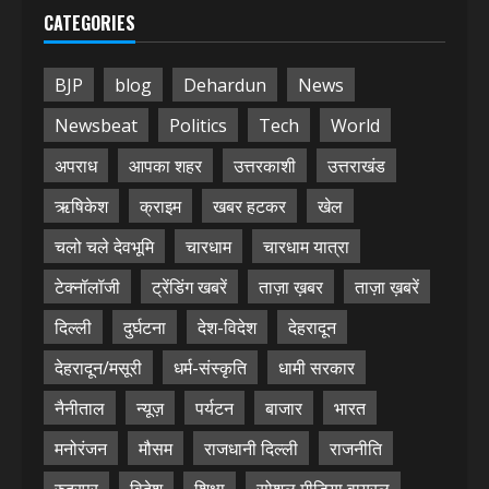
CATEGORIES
BJP
blog
Dehardun
News
Newsbeat
Politics
Tech
World
अपराध
आपका शहर
उत्तरकाशी
उत्तराखंड
ऋषिकेश
क्राइम
खबर हटकर
खेल
चलो चले देवभूमि
चारधाम
चारधाम यात्रा
टेक्नॉलॉजी
ट्रेंडिंग खबरें
ताज़ा ख़बर
ताज़ा ख़बरें
दिल्ली
दुर्घटना
देश-विदेश
देहरादून
देहरादून/मसूरी
धर्म-संस्कृति
धामी सरकार
नैनीताल
न्यूज़
पर्यटन
बाजार
भारत
मनोरंजन
मौसम
राजधानी दिल्ली
राजनीति
रुद्रपुर
विदेश
शिक्षा
सोशल मीडिया वायरल