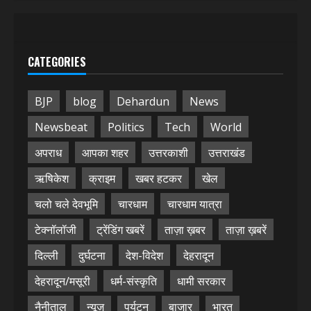
CATEGORIES
BJP
blog
Dehardun
News
Newsbeat
Politics
Tech
World
अपराध
आपका शहर
उत्तरकाशी
उत्तराखंड
ऋषिकेश
क्राइम
खबर हटकर
खेल
चलो चले देवभूमि
चारधाम
चारधाम यात्रा
टेक्नॉलॉजी
ट्रेंडिंग खबरें
ताज़ा ख़बर
ताज़ा ख़बरें
दिल्ली
दुर्घटना
देश-विदेश
देहरादून
देहरादून/मसूरी
धर्म-संस्कृति
धामी सरकार
नैनीताल
न्यूज़
पर्यटन
बाजार
भारत