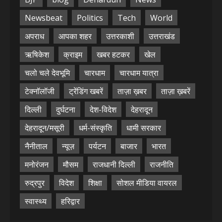
Newsbeat
Politics
Tech
World
अपराध
आपका शहर
उत्तरकाशी
उत्तराखंड
ऋषिकेश
क्राइम
खबर हटकर
खेल
चलो चले देवभूमि
चारधाम
चारधाम यात्रा
टेक्नॉलॉजी
ट्रेंडिंग खबरें
ताज़ा ख़बर
ताज़ा ख़बरें
दिल्ली
दुर्घटना
देश-विदेश
देहरादून
देहरादून/मसूरी
धर्म-संस्कृति
धामी सरकार
नैनीताल
न्यूज़
पर्यटन
बाजार
भारत
मनोरंजन
मौसम
राजधानी दिल्ली
राजनीति
रुद्रपुर
विदेश
शिक्षा
सोशल मीडिया वायरल
स्वास्थ्य
हरिद्वार