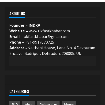
ABOUT US
Founder – INDRA
Website –
www.ukfastkhabar.com
Email –
ukfastkhabar@gmail.com
Phone –
+91-9917070725
Address –
Naithani House, Lane No. 4 Devpuram
Enclave, Badripur, Dehradun, 208005, Uk
CATEGORIES
BJP
blog
Dehardun
News