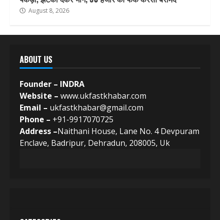
August 8, 2026
ABOUT US
Founder – INDRA
Website –
www.ukfastkhabar.com
Email –
ukfastkhabar@gmail.com
Phone –
+91-9917070725
Address –
Naithani House, Lane No. 4 Devpuram
Enclave, Badripur, Dehradun, 208005, Uk