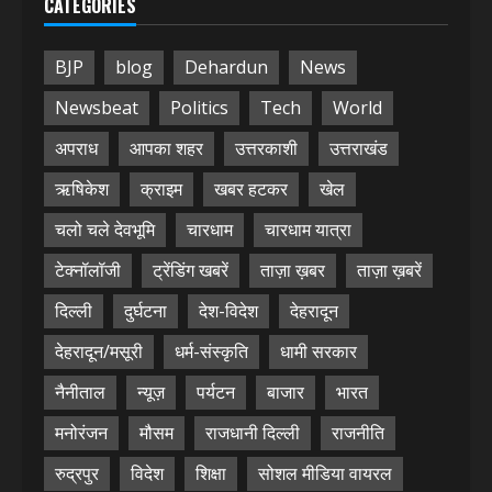
CATEGORIES
BJP
blog
Dehardun
News
Newsbeat
Politics
Tech
World
अपराध
आपका शहर
उत्तरकाशी
उत्तराखंड
ऋषिकेश
क्राइम
खबर हटकर
खेल
चलो चले देवभूमि
चारधाम
चारधाम यात्रा
टेक्नॉलॉजी
ट्रेंडिंग खबरें
ताज़ा ख़बर
ताज़ा ख़बरें
दिल्ली
दुर्घटना
देश-विदेश
देहरादून
देहरादून/मसूरी
धर्म-संस्कृति
धामी सरकार
नैनीताल
न्यूज़
पर्यटन
बाजार
भारत
मनोरंजन
मौसम
राजधानी दिल्ली
राजनीति
रुद्रपुर
विदेश
शिक्षा
सोशल मीडिया वायरल