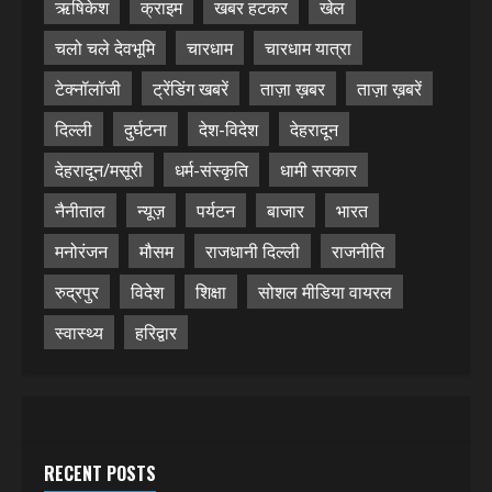
ऋषिकेश
क्राइम
खबर हटकर
खेल
चलो चले देवभूमि
चारधाम
चारधाम यात्रा
टेक्नॉलॉजी
ट्रेंडिंग खबरें
ताज़ा ख़बर
ताज़ा ख़बरें
दिल्ली
दुर्घटना
देश-विदेश
देहरादून
देहरादून/मसूरी
धर्म-संस्कृति
धामी सरकार
नैनीताल
न्यूज़
पर्यटन
बाजार
भारत
मनोरंजन
मौसम
राजधानी दिल्ली
राजनीति
रुद्रपुर
विदेश
शिक्षा
सोशल मीडिया वायरल
स्वास्थ्य
हरिद्वार
RECENT POSTS