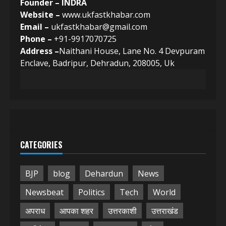
Founder – INDRA
Website –
www.ukfastkhabar.com
Email –
ukfastkhabar@gmail.com
Phone –
+91-9917070725
Address –
Naithani House, Lane No. 4 Devpuram
Enclave, Badripur, Dehradun, 208005, Uk
CATEGORIES
BJP
blog
Dehardun
News
Newsbeat
Politics
Tech
World
अपराध
आपका शहर
उत्तरकाशी
उत्तराखंड