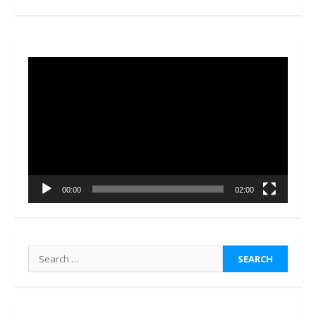
Video
Player
00:00
02:00
Search
for: