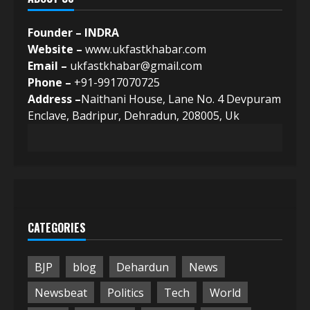
Founder – INDRA
Website –
www.ukfastkhabar.com
Email –
ukfastkhabar@gmail.com
Phone –
+91-9917070725
Address –
Naithani House, Lane No. 4 Devpuram
Enclave, Badripur, Dehradun, 208005, Uk
CATEGORIES
BJP
blog
Dehardun
News
Newsbeat
Politics
Tech
World