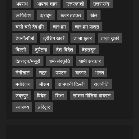
अपराध
आपका शहर
उत्तरकाशी
उत्तराखंड
ऋषिकेश
क्राइम
खबर हटकर
खेल
चलो चले देवभूमि
चारधाम
चारधाम यात्रा
टेक्नॉलॉजी
ट्रेंडिंग खबरें
ताज़ा ख़बर
ताज़ा ख़बरें
दिल्ली
दुर्घटना
देश-विदेश
देहरादून
देहरादून/मसूरी
धर्म-संस्कृति
धामी सरकार
नैनीताल
न्यूज़
पर्यटन
बाजार
भारत
मनोरंजन
मौसम
राजधानी दिल्ली
राजनीति
रुद्रपुर
विदेश
शिक्षा
सोशल मीडिया वायरल
स्वास्थ्य
हरिद्वार