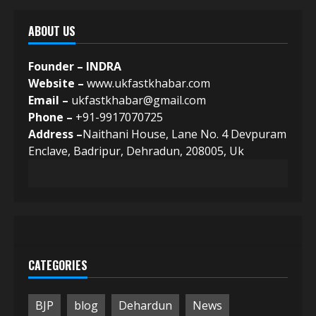
ABOUT US
Founder – INDRA
Website –
www.ukfastkhabar.com
Email –
ukfastkhabar@gmail.com
Phone –
+91-9917070725
Address –
Naithani House, Lane No. 4 Devpuram
Enclave, Badripur, Dehradun, 208005, Uk
CATEGORIES
BJP
blog
Dehardun
News