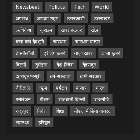
Newsbeat
Politics
Tech
World
अपराध
आपका शहर
उत्तरकाशी
उत्तराखंड
ऋषिकेश
क्राइम
खबर हटकर
खेल
चलो चले देवभूमि
चारधाम
चारधाम यात्रा
टेक्नॉलॉजी
ट्रेंडिंग खबरें
ताज़ा ख़बर
ताज़ा ख़बरें
दिल्ली
दुर्घटना
देश-विदेश
देहरादून
देहरादून/मसूरी
धर्म-संस्कृति
धामी सरकार
नैनीताल
न्यूज़
पर्यटन
बाजार
भारत
मनोरंजन
मौसम
राजधानी दिल्ली
राजनीति
रुद्रपुर
विदेश
शिक्षा
सोशल मीडिया वायरल
स्वास्थ्य
हरिद्वार