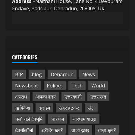
Address –
Naithani House, Lane No. 4 Devpuram
Enclave, Badripur, Dehradun, 208005, Uk
CATEGORIES
BJP
blog
Dehardun
News
Newsbeat
Politics
Tech
World
अपराध
आपका शहर
उत्तरकाशी
उत्तराखंड
ऋषिकेश
क्राइम
खबर हटकर
खेल
चलो चले देवभूमि
चारधाम
चारधाम यात्रा
टेक्नॉलॉजी
ट्रेंडिंग खबरें
ताज़ा ख़बर
ताज़ा ख़बरें