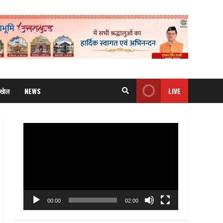
खेल
NEWS
LIVE
Video
Player
00:00
02:00