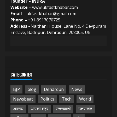
Founder – INDRA
Website –
www.ukfastkhabar.com
Email –
ukfastkhabar@gmail.com
Phone –
+91-9917070725
Address –
Naithani House, Lane No. 4 Devpuram
Enclave, Badripur, Dehradun, 208005, Uk
CATEGORIES
BJP
blog
Dehardun
News
Newsbeat
Politics
Tech
World
अपराध
आपका शहर
उत्तरकाशी
उत्तराखंड