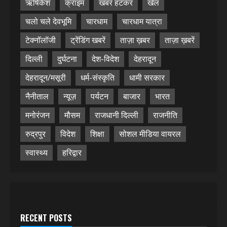
ऋषिकेश
क्राइम
खबर हटकर
खेल
चलो चले देवभूमि
चारधाम
चारधाम यात्रा
टेक्नॉलॉजी
ट्रेंडिंग खबरें
ताज़ा ख़बर
ताज़ा ख़बरें
दिल्ली
दुर्घटना
देश-विदेश
देहरादून
देहरादून/मसूरी
धर्म-संस्कृति
धामी सरकार
नैनीताल
न्यूज़
पर्यटन
बाजार
भारत
मनोरंजन
मौसम
राजधानी दिल्ली
राजनीति
रुद्रपुर
विदेश
शिक्षा
सोशल मीडिया वायरल
स्वास्थ्य
हरिद्वार
RECENT POSTS