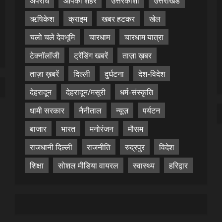
अपराध
आपका शहर
उत्तरकाशी
उत्तराखंड
ऋषिकेश
क्राइम
खबर हटकर
खेल
चलो चले देवभूमि
चारधाम
चारधाम यात्रा
टेक्नॉलॉजी
ट्रेंडिंग खबरें
ताज़ा ख़बर
ताज़ा ख़बरें
दिल्ली
दुर्घटना
देश-विदेश
देहरादून
देहरादून/मसूरी
धर्म-संस्कृति
धामी सरकार
नैनीताल
न्यूज़
पर्यटन
बाजार
भारत
मनोरंजन
मौसम
राजधानी दिल्ली
राजनीति
रुद्रपुर
विदेश
शिक्षा
सोशल मीडिया वायरल
स्वास्थ्य
हरिद्वार