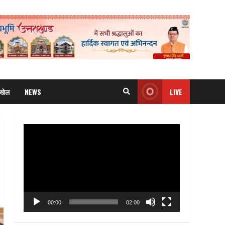
खेल
NEWS
LIVE
Video
Player
00:00
02:00