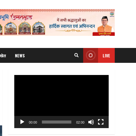
खेल
NEWS
LIVE
Video
Player
00:00
02:00