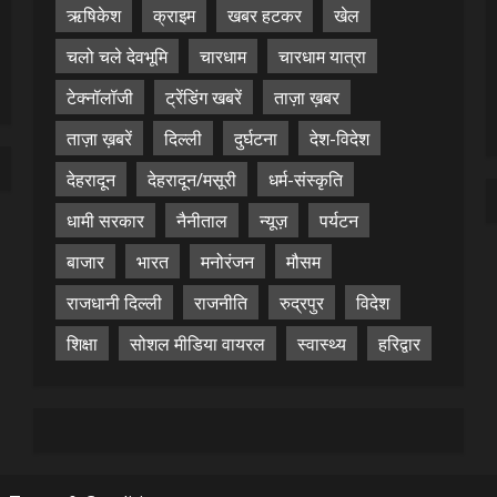
ऋषिकेश
क्राइम
खबर हटकर
खेल
चलो चले देवभूमि
चारधाम
चारधाम यात्रा
टेक्नॉलॉजी
ट्रेंडिंग खबरें
ताज़ा ख़बर
ताज़ा ख़बरें
दिल्ली
दुर्घटना
देश-विदेश
देहरादून
देहरादून/मसूरी
धर्म-संस्कृति
धामी सरकार
नैनीताल
न्यूज़
पर्यटन
बाजार
भारत
मनोरंजन
मौसम
राजधानी दिल्ली
राजनीति
रुद्रपुर
विदेश
शिक्षा
सोशल मीडिया वायरल
स्वास्थ्य
हरिद्वार