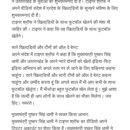
ने उत्‍तराखंड के युवाओं को शुभकामनाएं दी हैं। टाइगर श्रॉफ ने
अपने वीडियो संदेश में प्रदेश के खिलाडि़यों के सुनहरे भविष्‍य के लिए
शुभकामनाएं दी हैं।
टाइगर श्रॉफ ने खिलाडि़यों के साथ फुटबॉल खेलने की मंशा भी
जाहिर की। टाइगर ने कहा कि वह खिलाडि़यों के साथ फुटबॉल
खेलेंगे।
सारे खिलाडि़यों और टीमों को ऑल दे बेस्‍ट:
अपने संदेश में टाइगर श्रॉफ ने कहा है कि मुख्‍यमंत्री पुष्‍कर सिंह
धामी और उत्‍तराखंड के अपने प्‍यारे दोस्‍तों को खेलो इंडिया-फिट
इंडिया अभियान को अगले स्‍तर पर ले जाने के लिए शक्रिया कहना
चाहूंगा। सारे खिलाडि़यों और सारी टीमों को ऑल दे बेस्‍ट कहना
चाहूंगा और उम्‍मीद करता हूं कि अगले साल मैं भी आप सभी के साथ
फुटबॉल खेलूंगा। मैं भीथोड़ा बहुत फुटबॉल खेल लेता हूं। मुझे आशा
है कि जल्‍दी ही आप लोगों के साथ खेलने का मौका मिलेगा। जय
हिंद। नमस्‍ते।
मुख्‍यमंत्री पुष्‍कर सिंह धामी ने व्‍यक्‍त किया आभार:
मुख्‍यमंत्री पुष्‍कर सिंह धामी ने टाइगर श्रॉफ का वीडियो अपने
ट्विटर अकाउंट पर शेयर किया है।मुख्‍यमंत्री पुष्‍कर सिंह धामी ने