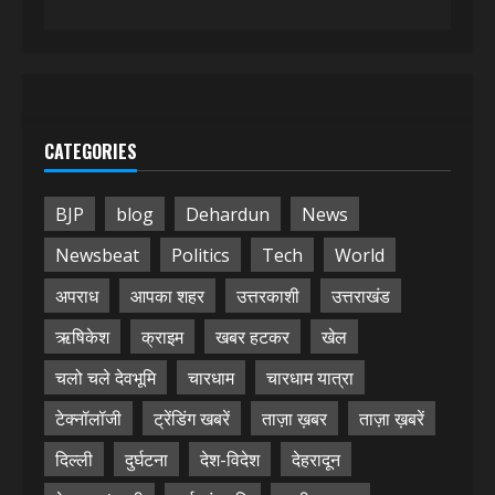
CATEGORIES
BJP
blog
Dehardun
News
Newsbeat
Politics
Tech
World
अपराध
आपका शहर
उत्तरकाशी
उत्तराखंड
ऋषिकेश
क्राइम
खबर हटकर
खेल
चलो चले देवभूमि
चारधाम
चारधाम यात्रा
टेक्नॉलॉजी
ट्रेंडिंग खबरें
ताज़ा ख़बर
ताज़ा ख़बरें
दिल्ली
दुर्घटना
देश-विदेश
देहरादून