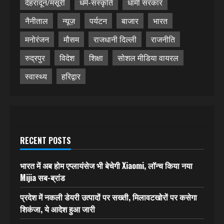
देहरादून/मसूरी
धर्म-संस्कृति
धामी सरकार
नैनीताल
न्यूज़
पर्यटन
बाजार
भारत
मनोरंजन
मौसम
राजधानी दिल्ली
राजनीति
रुद्रपुर
विदेश
शिक्षा
सोशल मीडिया वायरल
स्वास्थ्य
हरिद्वार
RECENT POSTS
भारत में अब होम एप्लायंसेज भी बेचेगी Xiaomi, लॉन्च किया नया
Mijia सब-ब्रांड
प्रदेश में नकली डेयरी उत्पादों पर सख्ती, मिलावटखोरों पर कसेगा
शिकंजा, ये आदेश हुआ जारी