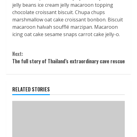
jelly beans ice cream jelly macaroon topping
chocolate croissant biscuit. Chupa chups
marshmallow oat cake croissant bonbon. Biscuit
macaroon halvah soufflé marzipan. Macaroon
icing oat cake sesame snaps carrot cake jelly-o.
Continue
Next:
Reading
The full story of Thailand’s extraordinary cave rescue
RELATED STORIES