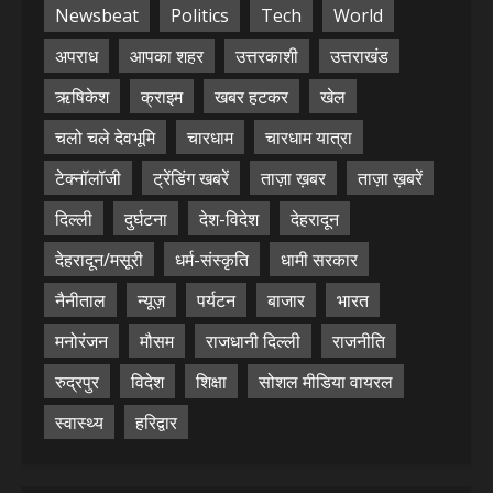
Newsbeat
Politics
Tech
World
अपराध
आपका शहर
उत्तरकाशी
उत्तराखंड
ऋषिकेश
क्राइम
खबर हटकर
खेल
चलो चले देवभूमि
चारधाम
चारधाम यात्रा
टेक्नॉलॉजी
ट्रेंडिंग खबरें
ताज़ा ख़बर
ताज़ा ख़बरें
दिल्ली
दुर्घटना
देश-विदेश
देहरादून
देहरादून/मसूरी
धर्म-संस्कृति
धामी सरकार
नैनीताल
न्यूज़
पर्यटन
बाजार
भारत
मनोरंजन
मौसम
राजधानी दिल्ली
राजनीति
रुद्रपुर
विदेश
शिक्षा
सोशल मीडिया वायरल
स्वास्थ्य
हरिद्वार