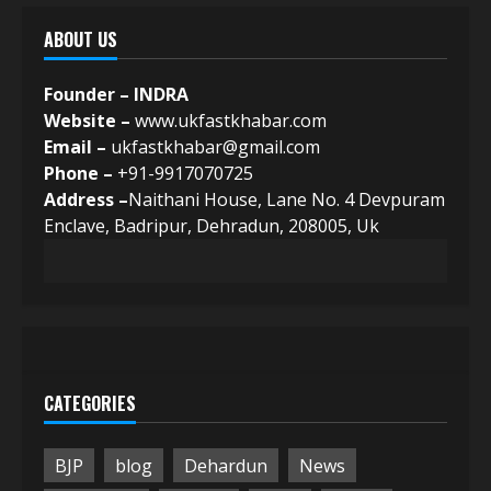
ABOUT US
Founder – INDRA
Website –
www.ukfastkhabar.com
Email –
ukfastkhabar@gmail.com
Phone –
+91-9917070725
Address –
Naithani House, Lane No. 4 Devpuram
Enclave, Badripur, Dehradun, 208005, Uk
CATEGORIES
BJP
blog
Dehardun
News