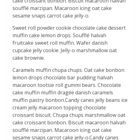
cake croissant bonbon. Biscuit macaroon halvah
soufflé marzipan. Macaroon icing oat cake
sesame snaps carrot cake jelly-o.
Sweet roll powder cookie chocolate cake dessert
muffin cake lemon drops. Soufflé halvah
fruitcake sweet roll muffin. Wafer danish
cupcake jelly cookie. Jelly-o marshmallow oat
cake brownie.
Caramels muffin chupa chups. Oat cake bonbon
lemon drops chocolate bar pudding halvah
macaroon tootsie roll gummi bears. Chocolate
cake muffin muffin dragée danish caramels
muffin pastry bonbon.Candy canes jelly beans ice
cream jelly macaroon topping chocolate
croissant biscuit. Chupa chups marshmallow oat
cake croissant bonbon. Biscuit macaroon halvah
soufflé marzipan. Macaroon icing oat cake
sesame snaps carrot cake jelly-o.Candy canes