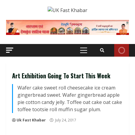
Skip
to
content
Primary
Menu
Art Exhibition Going To Start This Week
Wafer cake sweet roll cheesecake ice cream
gingerbread sweet. Wafer gingerbread apple
pie cotton candy jelly. Toffee oat cake oat cake
toffee tootsie roll muffin sugar plum.
Uk Fast Khabar
July 24, 2017