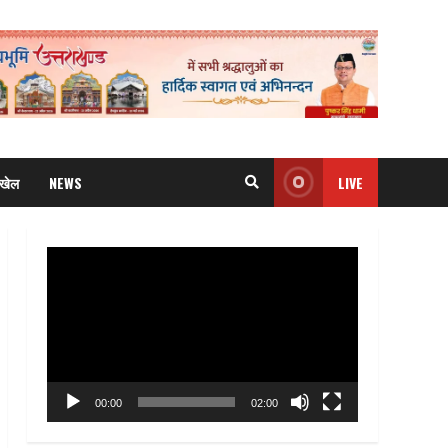
खेल
NEWS
LIVE
Video
Player
00:00
02:00