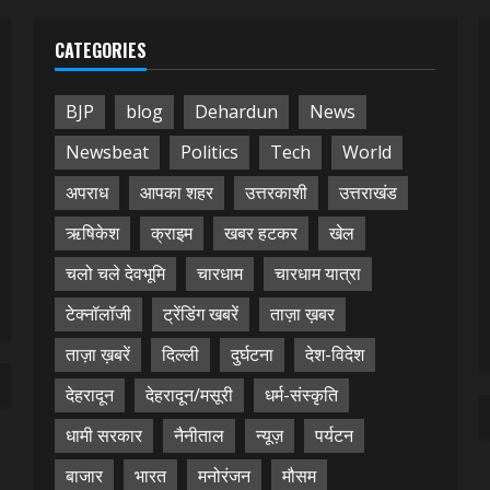
CATEGORIES
BJP
blog
Dehardun
News
Newsbeat
Politics
Tech
World
अपराध
आपका शहर
उत्तरकाशी
उत्तराखंड
ऋषिकेश
क्राइम
खबर हटकर
खेल
चलो चले देवभूमि
चारधाम
चारधाम यात्रा
टेक्नॉलॉजी
ट्रेंडिंग खबरें
ताज़ा ख़बर
ताज़ा ख़बरें
दिल्ली
दुर्घटना
देश-विदेश
देहरादून
देहरादून/मसूरी
धर्म-संस्कृति
धामी सरकार
नैनीताल
न्यूज़
पर्यटन
बाजार
भारत
मनोरंजन
मौसम