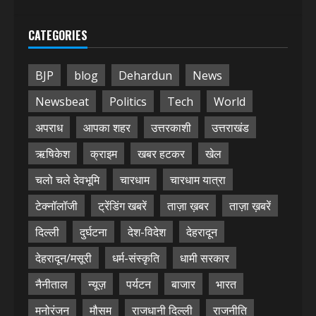
CATEGORIES
BJP
blog
Dehardun
News
Newsbeat
Politics
Tech
World
अपराध
आपका शहर
उत्तरकाशी
उत्तराखंड
ऋषिकेश
क्राइम
खबर हटकर
खेल
चलो चले देवभूमि
चारधाम
चारधाम यात्रा
टेक्नॉलॉजी
ट्रेंडिंग खबरें
ताज़ा ख़बर
ताज़ा ख़बरें
दिल्ली
दुर्घटना
देश-विदेश
देहरादून
देहरादून/मसूरी
धर्म-संस्कृति
धामी सरकार
नैनीताल
न्यूज़
पर्यटन
बाजार
भारत
मनोरंजन
मौसम
राजधानी दिल्ली
राजनीति