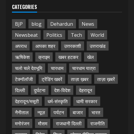
CATEGORIES
BJP
blog
Dehardun
News
Newsbeat
Politics
Tech
World
अपराध
आपका शहर
उत्तरकाशी
उत्तराखंड
ऋषिकेश
क्राइम
खबर हटकर
खेल
चलो चले देवभूमि
चारधाम
चारधाम यात्रा
टेक्नॉलॉजी
ट्रेंडिंग खबरें
ताज़ा ख़बर
ताज़ा ख़बरें
दिल्ली
दुर्घटना
देश-विदेश
देहरादून
देहरादून/मसूरी
धर्म-संस्कृति
धामी सरकार
नैनीताल
न्यूज़
पर्यटन
बाजार
भारत
मनोरंजन
मौसम
राजधानी दिल्ली
राजनीति