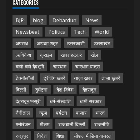
CATEGORIES
BJP
blog
Dehardun
News
Newsbeat
Politics
Tech
World
अपराध
आपका शहर
उत्तरकाशी
उत्तराखंड
ऋषिकेश
क्राइम
खबर हटकर
खेल
चलो चले देवभूमि
चारधाम
चारधाम यात्रा
टेक्नॉलॉजी
ट्रेंडिंग खबरें
ताज़ा ख़बर
ताज़ा ख़बरें
दिल्ली
दुर्घटना
देश-विदेश
देहरादून
देहरादून/मसूरी
धर्म-संस्कृति
धामी सरकार
नैनीताल
न्यूज़
पर्यटन
बाजार
भारत
मनोरंजन
मौसम
राजधानी दिल्ली
राजनीति
रुद्रपुर
विदेश
शिक्षा
सोशल मीडिया वायरल