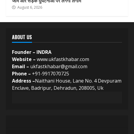
जाम और सड़क दुर्घटनाओं पर लगेगी लगाम
August 6, 2026
ABOUT US
Founder – INDRA
Website –
www.ukfastkhabar.com
Email –
ukfastkhabar@gmail.com
Phone –
+91-9917070725
Address –
Naithani House, Lane No. 4 Devpuram
Enclave, Badripur, Dehradun, 208005, Uk