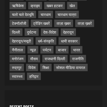
ऋषिकेश
क्राइम
खबर हटकर
खेल
चलो चले देवभूमि
चारधाम
चारधाम यात्रा
टेक्नॉलॉजी
ट्रेंडिंग खबरें
ताज़ा ख़बर
ताज़ा ख़बरें
दिल्ली
दुर्घटना
देश-विदेश
देहरादून
देहरादून/मसूरी
धर्म-संस्कृति
धामी सरकार
नैनीताल
न्यूज़
पर्यटन
बाजार
भारत
मनोरंजन
मौसम
राजधानी दिल्ली
राजनीति
रुद्रपुर
विदेश
शिक्षा
सोशल मीडिया वायरल
स्वास्थ्य
हरिद्वार