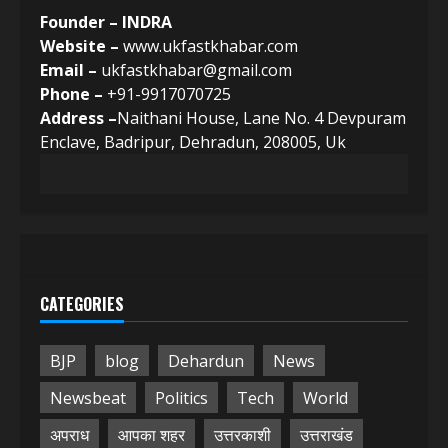
Founder – INDRA
Website –
www.ukfastkhabar.com
Email –
ukfastkhabar@gmail.com
Phone –
+91-9917070725
Address –
Naithani House, Lane No. 4 Devpuram
Enclave, Badripur, Dehradun, 208005, Uk
CATEGORIES
BJP
blog
Dehardun
News
Newsbeat
Politics
Tech
World
अपराध
आपका शहर
उत्तरकाशी
उत्तराखंड