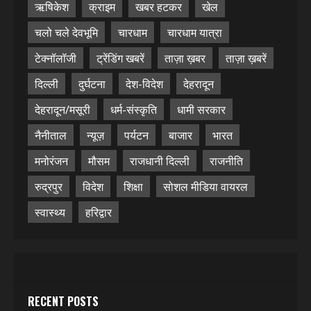
ऋषिकेश
क्राइम
खबर हटकर
खेल
चलो चले देवभूमि
चारधाम
चारधाम यात्रा
टेक्नॉलॉजी
ट्रेंडिंग खबरें
ताज़ा ख़बर
ताज़ा ख़बरें
दिल्ली
दुर्घटना
देश-विदेश
देहरादून
देहरादून/मसूरी
धर्म-संस्कृति
धामी सरकार
नैनीताल
न्यूज़
पर्यटन
बाजार
भारत
मनोरंजन
मौसम
राजधानी दिल्ली
राजनीति
रुद्रपुर
विदेश
शिक्षा
सोशल मीडिया वायरल
स्वास्थ्य
हरिद्वार
RECENT POSTS