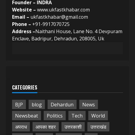
Founder – INDRA
Website –
www.ukfastkhabar.com
Email –
ukfastkhabar@gmail.com
Phone –
+91-9917070725
Address –
Naithani House, Lane No. 4 Devpuram
Enclave, Badripur, Dehradun, 208005, Uk
CATEGORIES
BJP
blog
Dehardun
News
Newsbeat
Politics
Tech
World
अपराध
आपका शहर
उत्तरकाशी
उत्तराखंड