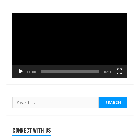
Video
Player
00:00
02:00
Search
for:
CONNECT WITH US