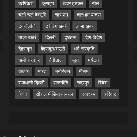
ऋषिकेश
क्राइम
खबर हटकर
खेल
चलो चले देवभूमि
चारधाम
चारधाम यात्रा
टेक्नॉलॉजी
ट्रेंडिंग खबरें
ताज़ा ख़बर
ताज़ा ख़बरें
दिल्ली
दुर्घटना
देश-विदेश
देहरादून
देहरादून/मसूरी
धर्म-संस्कृति
धामी सरकार
नैनीताल
न्यूज़
पर्यटन
बाजार
भारत
मनोरंजन
मौसम
राजधानी दिल्ली
राजनीति
रुद्रपुर
विदेश
शिक्षा
सोशल मीडिया वायरल
स्वास्थ्य
हरिद्वार