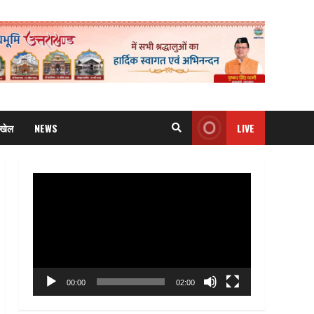
खेल
NEWS
LIVE
Video
Player
00:00
02:00