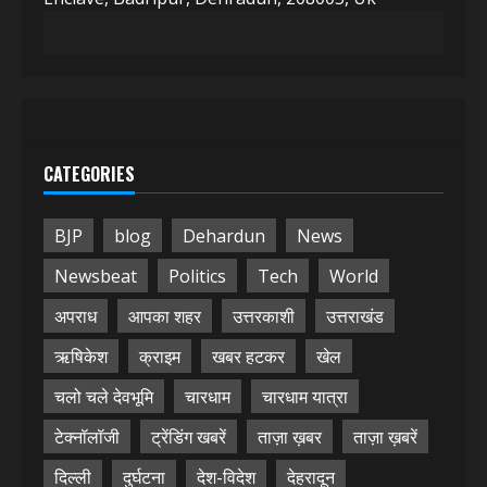
CATEGORIES
BJP
blog
Dehardun
News
Newsbeat
Politics
Tech
World
अपराध
आपका शहर
उत्तरकाशी
उत्तराखंड
ऋषिकेश
क्राइम
खबर हटकर
खेल
चलो चले देवभूमि
चारधाम
चारधाम यात्रा
टेक्नॉलॉजी
ट्रेंडिंग खबरें
ताज़ा ख़बर
ताज़ा ख़बरें
दिल्ली
दुर्घटना
देश-विदेश
देहरादून