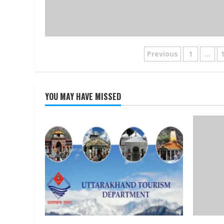
Posts
Previous
1
…
pagination
YOU MAY HAVE MISSED