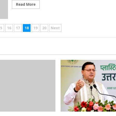
Read More
15
16
17
18
19
20
Next