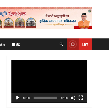
खेल
NEWS
LIVE
Video
Player
00:00
02:00