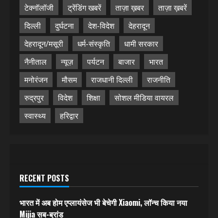
टेक्नॉलॉजी
ट्रेंडिंग खबरें
ताज़ा ख़बर
ताज़ा ख़बरें
दिल्ली
दुर्घटना
देश-विदेश
देहरादून
देहरादून/मसूरी
धर्म-संस्कृति
धामी सरकार
नैनीताल
न्यूज़
पर्यटन
बाजार
भारत
मनोरंजन
मौसम
राजधानी दिल्ली
राजनीति
रुद्रपुर
विदेश
शिक्षा
सोशल मीडिया वायरल
स्वास्थ्य
हरिद्वार
RECENT POSTS
भारत में अब होम एप्लायंसेज भी बेचेगी Xiaomi, लॉन्च किया नया
Mijia सब-ब्रांड