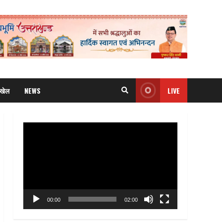
खेल
NEWS
LIVE
Video
Player
00:00
02:00