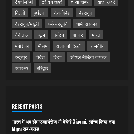
टेक्नॉलॉजी
ट्रेंडिंग खबरें
ताज़ा ख़बर
ताज़ा ख़बरें
दिल्ली
दुर्घटना
देश-विदेश
देहरादून
देहरादून/मसूरी
धर्म-संस्कृति
धामी सरकार
नैनीताल
न्यूज़
पर्यटन
बाजार
भारत
मनोरंजन
मौसम
राजधानी दिल्ली
राजनीति
रुद्रपुर
विदेश
शिक्षा
सोशल मीडिया वायरल
स्वास्थ्य
हरिद्वार
RECENT POSTS
भारत में अब होम एप्लायंसेज भी बेचेगी Xiaomi, लॉन्च किया नया
Mijia सब-ब्रांड