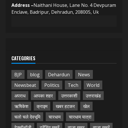
Address –
Naithani House, Lane No. 4 Devpuram
Enclave, Badripur, Dehradun, 208005, Uk
CATEGORIES
BJP
blog
Dehardun
News
Newsbeat
Politics
Tech
World
अपराध
आपका शहर
उत्तरकाशी
उत्तराखंड
ऋषिकेश
क्राइम
खबर हटकर
खेल
चलो चले देवभूमि
चारधाम
चारधाम यात्रा
टेक्नॉलॉजी
ट्रेंडिंग खबरें
ताज़ा ख़बर
ताज़ा ख़बरें