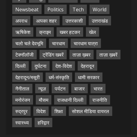
Newsbeat
Politics
Tech
World
अपराध
आपका शहर
उत्तरकाशी
उत्तराखंड
ऋषिकेश
क्राइम
खबर हटकर
खेल
चलो चले देवभूमि
चारधाम
चारधाम यात्रा
टेक्नॉलॉजी
ट्रेंडिंग खबरें
ताज़ा ख़बर
ताज़ा ख़बरें
दिल्ली
दुर्घटना
देश-विदेश
देहरादून
देहरादून/मसूरी
धर्म-संस्कृति
धामी सरकार
नैनीताल
न्यूज़
पर्यटन
बाजार
भारत
मनोरंजन
मौसम
राजधानी दिल्ली
राजनीति
रुद्रपुर
विदेश
शिक्षा
सोशल मीडिया वायरल
स्वास्थ्य
हरिद्वार