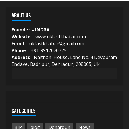
ABOUT US
Founder – INDRA
Website –
www.ukfastkhabar.com
Email –
ukfastkhabar@gmail.com
Phone –
+91-9917070725
Address –
Naithani House, Lane No. 4 Devpuram
Enclave, Badripur, Dehradun, 208005, Uk
CATEGORIES
BJP
blog
Dehardun
News