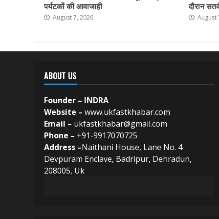
पर्यटकों की आवाजाही
दौरान सतर्क
August 7, 2026
August 
ABOUT US
Founder – INDRA
Website –
www.ukfastkhabar.com
Email –
ukfastkhabar@gmail.com
Phone –
+91-9917070725
Address –
Naithani House, Lane No. 4
Devpuram Enclave, Badripur, Dehradun,
208005, Uk