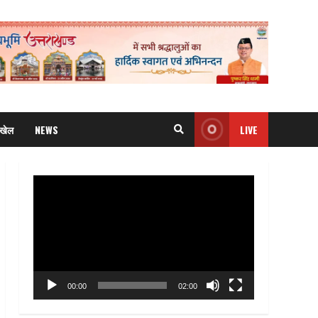
खेल
NEWS
LIVE
Video
Player
00:00
02:00