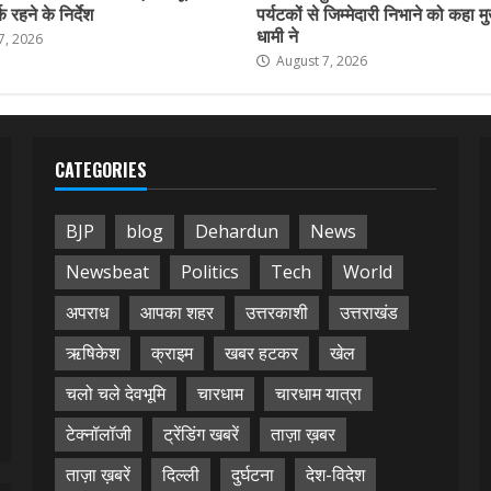
 रहने के निर्देश
पर्यटकों से जिम्मेदारी निभाने को कहा मु
धामी ने
7, 2026
August 7, 2026
CATEGORIES
BJP
blog
Dehardun
News
Newsbeat
Politics
Tech
World
अपराध
आपका शहर
उत्तरकाशी
उत्तराखंड
ऋषिकेश
क्राइम
खबर हटकर
खेल
चलो चले देवभूमि
चारधाम
चारधाम यात्रा
टेक्नॉलॉजी
ट्रेंडिंग खबरें
ताज़ा ख़बर
ताज़ा ख़बरें
दिल्ली
दुर्घटना
देश-विदेश