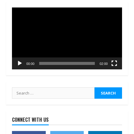
Video
Player
00:00
02:00
Search
for:
CONNECT WITH US