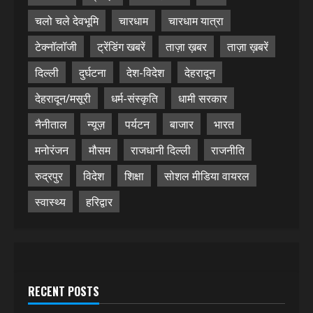
चलो चले देवभूमि
चारधाम
चारधाम यात्रा
टेक्नॉलॉजी
ट्रेंडिंग खबरें
ताज़ा ख़बर
ताज़ा ख़बरें
दिल्ली
दुर्घटना
देश-विदेश
देहरादून
देहरादून/मसूरी
धर्म-संस्कृति
धामी सरकार
नैनीताल
न्यूज़
पर्यटन
बाजार
भारत
मनोरंजन
मौसम
राजधानी दिल्ली
राजनीति
रुद्रपुर
विदेश
शिक्षा
सोशल मीडिया वायरल
स्वास्थ्य
हरिद्वार
RECENT POSTS