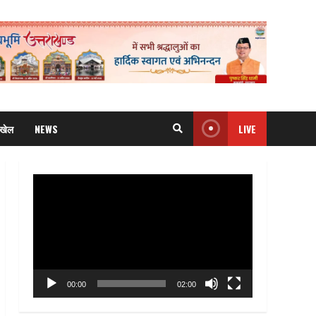
खेल
NEWS
LIVE
Video
Player
00:00
02:00