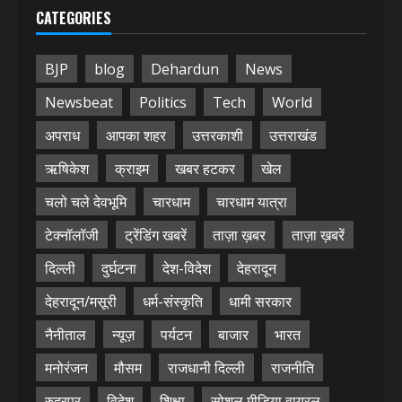
CATEGORIES
BJP
blog
Dehardun
News
Newsbeat
Politics
Tech
World
अपराध
आपका शहर
उत्तरकाशी
उत्तराखंड
ऋषिकेश
क्राइम
खबर हटकर
खेल
चलो चले देवभूमि
चारधाम
चारधाम यात्रा
टेक्नॉलॉजी
ट्रेंडिंग खबरें
ताज़ा ख़बर
ताज़ा ख़बरें
दिल्ली
दुर्घटना
देश-विदेश
देहरादून
देहरादून/मसूरी
धर्म-संस्कृति
धामी सरकार
नैनीताल
न्यूज़
पर्यटन
बाजार
भारत
मनोरंजन
मौसम
राजधानी दिल्ली
राजनीति
रुद्रपुर
विदेश
शिक्षा
सोशल मीडिया वायरल