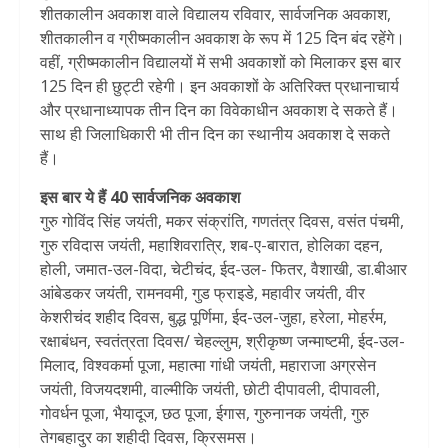
शीतकालीन अवकाश वाले विद्यालय रविवार, सार्वजनिक अवकाश,
शीतकालीन व ग्रीष्मकालीन अवकाश के रूप में 125 दिन बंद रहेंगे।
वहीं, ग्रीष्मकालीन विद्यालयों में सभी अवकाशों को मिलाकर इस बार
125 दिन ही छुट्टी रहेगी। इन अवकाशों के अतिरिक्त प्रधानाचार्य
और प्रधानाध्यापक तीन दिन का विवेकाधीन अवकाश दे सकते हैं।
साथ ही जिलाधिकारी भी तीन दिन का स्थानीय अवकाश दे सकते
हैं।
इस बार ये हैं 40 सार्वजनिक अवकाश
गुरु गोविंद सिंह जयंती, मकर संक्रांति, गणतंत्र दिवस, वसंत पंचमी,
गुरु रविदास जयंती, महाशिवरात्रि, शब-ए-बारात, होलिका दहन,
होली, जमात-उल-विदा, चेटीचंद, ईद-उल- फितर, वैशाखी, डा.बीआर
आंबेडकर जयंती, रामनवमी, गुड फ्राइडे, महावीर जयंती, वीर
केशरीचंद शहीद दिवस, बुद्ध पूर्णिमा, ईद-उल-जुहा, हरेला, मोहर्रम,
रक्षाबंधन, स्वतंत्रता दिवस/ चेहल्लुम, श्रीकृष्ण जन्माष्टमी, ईद-उल-
मिलाद, विश्वकर्मा पूजा, महात्मा गांधी जयंती, महाराजा अग्रसेन
जयंती, विजयदशमी, वाल्मीकि जयंती, छोटी दीपावली, दीपावली,
गोवर्धन पूजा, भैयादूज, छठ पूजा, ईगास, गुरुनानक जयंती, गुरु
तेगबहादुर का शहीदी दिवस, क्रिसमस।