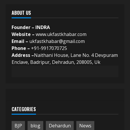
ABOUT US
Founder – INDRA
Website –
www.ukfastkhabar.com
Email –
ukfastkhabar@gmail.com
Phone –
+91-9917070725
Address –
Naithani House, Lane No. 4 Devpuram
Enclave, Badripur, Dehradun, 208005, Uk
CATEGORIES
BJP
blog
Dehardun
News