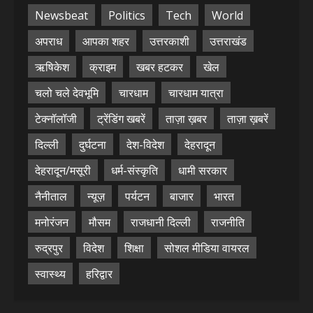
Newsbeat
Politics
Tech
World
अपराध
आपका शहर
उत्तरकाशी
उत्तराखंड
ऋषिकेश
क्राइम
खबर हटकर
खेल
चलो चले देवभूमि
चारधाम
चारधाम यात्रा
टेक्नॉलॉजी
ट्रेंडिंग खबरें
ताज़ा ख़बर
ताज़ा ख़बरें
दिल्ली
दुर्घटना
देश-विदेश
देहरादून
देहरादून/मसूरी
धर्म-संस्कृति
धामी सरकार
नैनीताल
न्यूज़
पर्यटन
बाजार
भारत
मनोरंजन
मौसम
राजधानी दिल्ली
राजनीति
रुद्रपुर
विदेश
शिक्षा
सोशल मीडिया वायरल
स्वास्थ्य
हरिद्वार