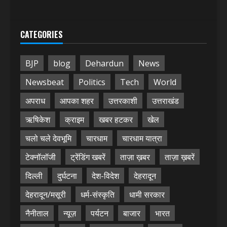
CATEGORIES
BJP
blog
Dehardun
News
Newsbeat
Politics
Tech
World
अपराध
आपका शहर
उत्तरकाशी
उत्तराखंड
ऋषिकेश
क्राइम
खबर हटकर
खेल
चलो चले देवभूमि
चारधाम
चारधाम यात्रा
टेक्नॉलॉजी
ट्रेंडिंग खबरें
ताज़ा ख़बर
ताज़ा ख़बरें
दिल्ली
दुर्घटना
देश-विदेश
देहरादून
देहरादून/मसूरी
धर्म-संस्कृति
धामी सरकार
नैनीताल
न्यूज़
पर्यटन
बाजार
भारत