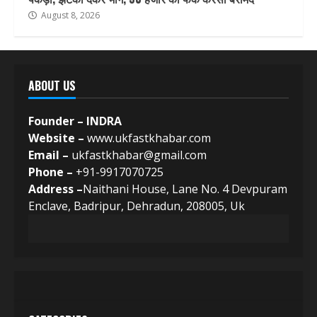
August 8, 2026
ABOUT US
Founder – INDRA
Website –
www.ukfastkhabar.com
Email –
ukfastkhabar@gmail.com
Phone –
+91-9917070725
Address –
Naithani House, Lane No. 4 Devpuram
Enclave, Badripur, Dehradun, 208005, Uk