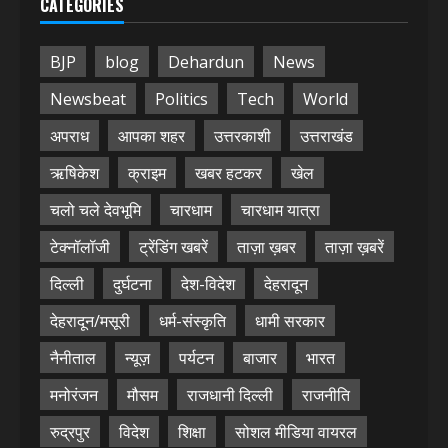
CATEGORIES
BJP
blog
Dehardun
News
Newsbeat
Politics
Tech
World
अपराध
आपका शहर
उत्तरकाशी
उत्तराखंड
ऋषिकेश
क्राइम
खबर हटकर
खेल
चलो चले देवभूमि
चारधाम
चारधाम यात्रा
टेक्नॉलॉजी
ट्रेंडिंग खबरें
ताज़ा ख़बर
ताज़ा ख़बरें
दिल्ली
दुर्घटना
देश-विदेश
देहरादून
देहरादून/मसूरी
धर्म-संस्कृति
धामी सरकार
नैनीताल
न्यूज़
पर्यटन
बाजार
भारत
मनोरंजन
मौसम
राजधानी दिल्ली
राजनीति
रुद्रपुर
विदेश
शिक्षा
सोशल मीडिया वायरल