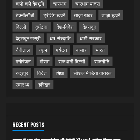
चलो चले देवभूमि
चारधाम
चारधाम यात्रा
टेक्नॉलॉजी
ट्रेंडिंग खबरें
ताज़ा ख़बर
ताज़ा ख़बरें
दिल्ली
दुर्घटना
देश-विदेश
देहरादून
देहरादून/मसूरी
धर्म-संस्कृति
धामी सरकार
नैनीताल
न्यूज़
पर्यटन
बाजार
भारत
मनोरंजन
मौसम
राजधानी दिल्ली
राजनीति
रुद्रपुर
विदेश
शिक्षा
सोशल मीडिया वायरल
स्वास्थ्य
हरिद्वार
RECENT POSTS