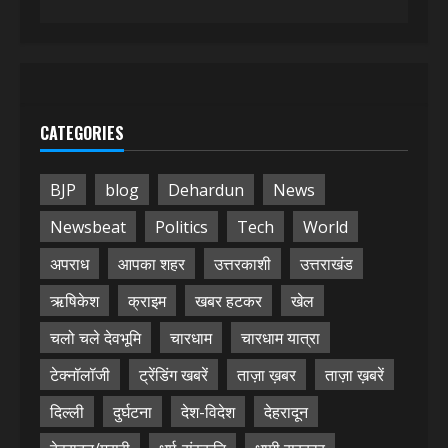
CATEGORIES
BJP
blog
Dehardun
News
Newsbeat
Politics
Tech
World
अपराध
आपका शहर
उत्तरकाशी
उत्तराखंड
ऋषिकेश
क्राइम
खबर हटकर
खेल
चलो चले देवभूमि
चारधाम
चारधाम यात्रा
टेक्नॉलॉजी
ट्रेंडिंग खबरें
ताज़ा ख़बर
ताज़ा ख़बरें
दिल्ली
दुर्घटना
देश-विदेश
देहरादून