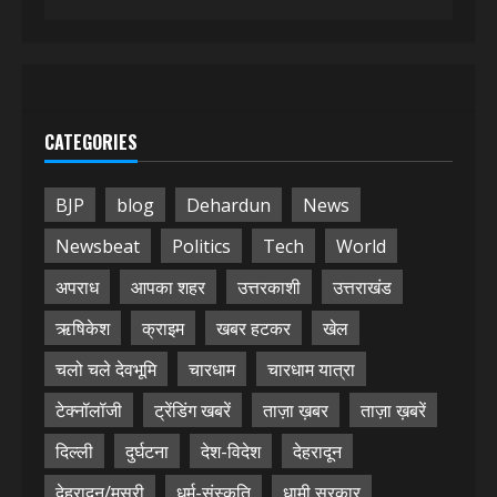
CATEGORIES
BJP
blog
Dehardun
News
Newsbeat
Politics
Tech
World
अपराध
आपका शहर
उत्तरकाशी
उत्तराखंड
ऋषिकेश
क्राइम
खबर हटकर
खेल
चलो चले देवभूमि
चारधाम
चारधाम यात्रा
टेक्नॉलॉजी
ट्रेंडिंग खबरें
ताज़ा ख़बर
ताज़ा ख़बरें
दिल्ली
दुर्घटना
देश-विदेश
देहरादून
देहरादून/मसूरी
धर्म-संस्कृति
धामी सरकार