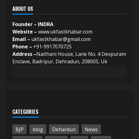
ABOUT US
Founder – INDRA
Website –
www.ukfastkhabar.com
Email –
ukfastkhabar@gmail.com
Phone –
+91-9917070725
Address –
Naithani House, Lane No. 4 Devpuram
Enclave, Badripur, Dehradun, 208005, Uk
CATEGORIES
BJP
blog
Dehardun
News