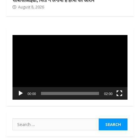
August 8, 2026
Video
Player
00:00
02:00
Search
for: