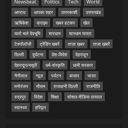
Newsbeat
Politics
Tech
World
अपराध
आपका शहर
उत्तरकाशी
उत्तराखंड
ऋषिकेश
क्राइम
खबर हटकर
खेल
चलो चले देवभूमि
चारधाम
चारधाम यात्रा
टेक्नॉलॉजी
ट्रेंडिंग खबरें
ताज़ा ख़बर
ताज़ा ख़बरें
दिल्ली
दुर्घटना
देश-विदेश
देहरादून
देहरादून/मसूरी
धर्म-संस्कृति
धामी सरकार
नैनीताल
न्यूज़
पर्यटन
बाजार
भारत
मनोरंजन
मौसम
राजधानी दिल्ली
राजनीति
रुद्रपुर
विदेश
शिक्षा
सोशल मीडिया वायरल
स्वास्थ्य
हरिद्वार