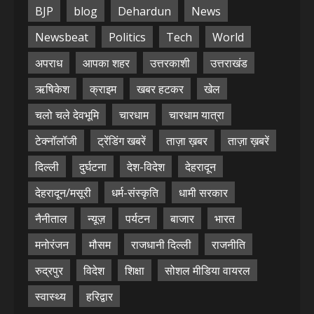
BJP
blog
Dehardun
News
Newsbeat
Politics
Tech
World
अपराध
आपका शहर
उत्तरकाशी
उत्तराखंड
ऋषिकेश
क्राइम
खबर हटकर
खेल
चलो चले देवभूमि
चारधाम
चारधाम यात्रा
टेक्नॉलॉजी
ट्रेंडिंग खबरें
ताज़ा ख़बर
ताज़ा ख़बरें
दिल्ली
दुर्घटना
देश-विदेश
देहरादून
देहरादून/मसूरी
धर्म-संस्कृति
धामी सरकार
नैनीताल
न्यूज़
पर्यटन
बाजार
भारत
मनोरंजन
मौसम
राजधानी दिल्ली
राजनीति
रुद्रपुर
विदेश
शिक्षा
सोशल मीडिया वायरल
स्वास्थ्य
हरिद्वार