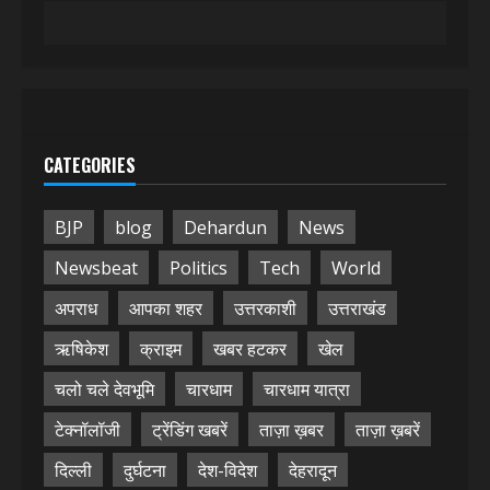
CATEGORIES
BJP
blog
Dehardun
News
Newsbeat
Politics
Tech
World
अपराध
आपका शहर
उत्तरकाशी
उत्तराखंड
ऋषिकेश
क्राइम
खबर हटकर
खेल
चलो चले देवभूमि
चारधाम
चारधाम यात्रा
टेक्नॉलॉजी
ट्रेंडिंग खबरें
ताज़ा ख़बर
ताज़ा ख़बरें
दिल्ली
दुर्घटना
देश-विदेश
देहरादून