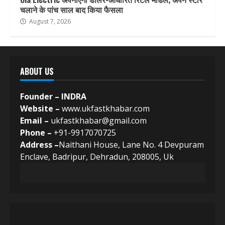
चलाने के पांच साल बाद किया फैसला
August 7, 2026
ABOUT US
Founder – INDRA
Website –
www.ukfastkhabar.com
Email –
ukfastkhabar@gmail.com
Phone –
+91-9917070725
Address –
Naithani House, Lane No. 4 Devpuram
Enclave, Badripur, Dehradun, 208005, Uk