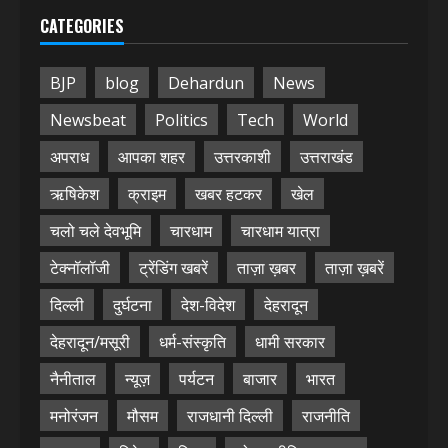
CATEGORIES
BJP
blog
Dehardun
News
Newsbeat
Politics
Tech
World
अपराध
आपका शहर
उत्तरकाशी
उत्तराखंड
ऋषिकेश
क्राइम
खबर हटकर
खेल
चलो चले देवभूमि
चारधाम
चारधाम यात्रा
टेक्नॉलॉजी
ट्रेंडिंग खबरें
ताज़ा ख़बर
ताज़ा ख़बरें
दिल्ली
दुर्घटना
देश-विदेश
देहरादून
देहरादून/मसूरी
धर्म-संस्कृति
धामी सरकार
नैनीताल
न्यूज़
पर्यटन
बाजार
भारत
मनोरंजन
मौसम
राजधानी दिल्ली
राजनीति