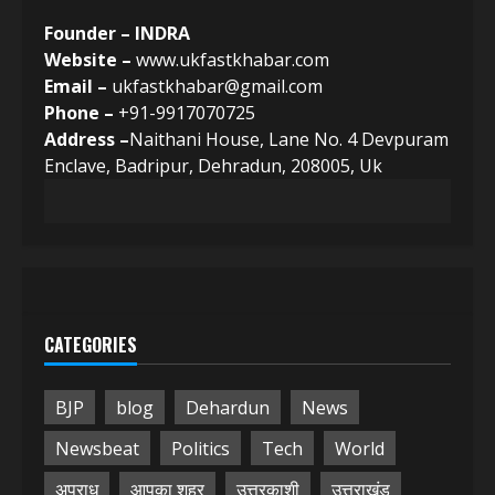
Founder – INDRA
Website –
www.ukfastkhabar.com
Email –
ukfastkhabar@gmail.com
Phone –
+91-9917070725
Address –
Naithani House, Lane No. 4 Devpuram
Enclave, Badripur, Dehradun, 208005, Uk
CATEGORIES
BJP
blog
Dehardun
News
Newsbeat
Politics
Tech
World
अपराध
आपका शहर
उत्तरकाशी
उत्तराखंड