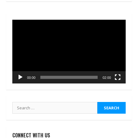
Video
Player
00:00
02:00
Search
for:
CONNECT WITH US