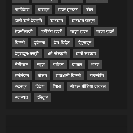
ऋषिकेश
क्राइम
खबर हटकर
खेल
चलो चले देवभूमि
चारधाम
चारधाम यात्रा
टेक्नॉलॉजी
ट्रेंडिंग खबरें
ताज़ा ख़बर
ताज़ा ख़बरें
दिल्ली
दुर्घटना
देश-विदेश
देहरादून
देहरादून/मसूरी
धर्म-संस्कृति
धामी सरकार
नैनीताल
न्यूज़
पर्यटन
बाजार
भारत
मनोरंजन
मौसम
राजधानी दिल्ली
राजनीति
रुद्रपुर
विदेश
शिक्षा
सोशल मीडिया वायरल
स्वास्थ्य
हरिद्वार