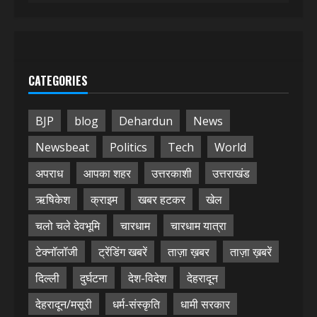
CATEGORIES
BJP
blog
Dehardun
News
Newsbeat
Politics
Tech
World
अपराध
आपका शहर
उत्तरकाशी
उत्तराखंड
ऋषिकेश
क्राइम
खबर हटकर
खेल
चलो चले देवभूमि
चारधाम
चारधाम यात्रा
टेक्नॉलॉजी
ट्रेंडिंग खबरें
ताज़ा ख़बर
ताज़ा ख़बरें
दिल्ली
दुर्घटना
देश-विदेश
देहरादून
देहरादून/मसूरी
धर्म-संस्कृति
धामी सरकार